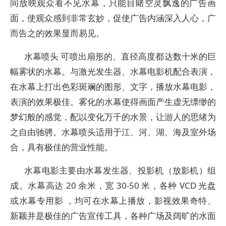
间放映观众看不见水幕，只能目睹空灵飘逸的广告画
面，使观众感到非常玄妙，促使广告内涵深入人心，广
而告之的效果显而易见。
水幕喷头 可喷出扇形的、直径高度都达数十米的巨
幅雾状的水幕。与激光发生器、水幕电影机配合表演，
在水幕上打出色彩斑斓的图形、文字，播放水幕电影，
表演的效果极佳。雾化的水幕使得画面产生虚无缥缈的
梦幻般的感觉，配以变化万千的水景，让游人的思绪为
之自由驰骋。水幕喷头适用于江、河、湖、海及室外场
合，具有极佳的营业性能。
水幕电影主要由水幕发生器、投影机（放影机）组
成。水幕高达 20 余米，宽 30-50 米，各种 VCD 光盘
或水幕专用影 ，均可在水幕上播放，影视效果奇特、
新颖并是极佳的广告宣传工具，各种广场及阔旷的水面